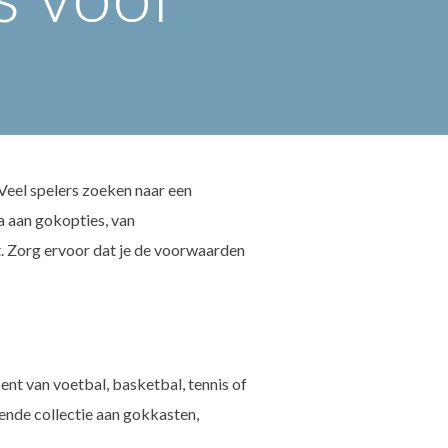
n
Veel spelers zoeken naar een
la aan gokopties, van
it. Zorg ervoor dat je de voorwaarden
ent van voetbal, basketbal, tennis of
ende collectie aan gokkasten,