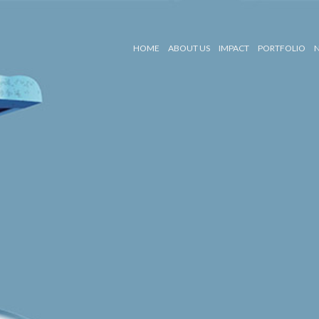
HOME
ABOUT US
IMPACT
PORTFOLIO