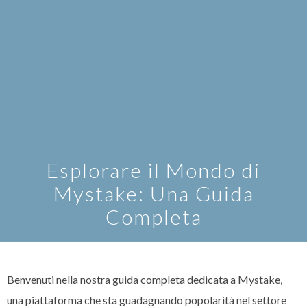
Esplorare il Mondo di
Mystake: Una Guida
Completa
Benvenuti nella nostra guida completa dedicata a Mystake,
una piattaforma che sta guadagnando popolarità nel settore