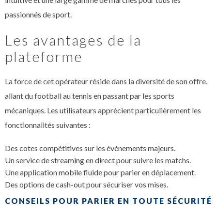
passionnés de sport.
Les avantages de la
plateforme
La force de cet opérateur réside dans la diversité de son offre,
allant du football au tennis en passant par les sports
mécaniques. Les utilisateurs apprécient particulièrement les
fonctionnalités suivantes :
Des cotes compétitives sur les événements majeurs.
Un service de streaming en direct pour suivre les matchs.
Une application mobile fluide pour parier en déplacement.
Des options de cash-out pour sécuriser vos mises.
CONSEILS POUR PARIER EN TOUTE SÉCURITÉ