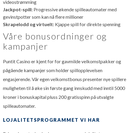
videostrømming
Jackpot-spill:
Progressive økende spilleautomater med
gevinstpotter som kan nå flere millioner
Skrapelodd og virtuelt:
Kjappe spill for direkte spenning
Våre bonusordninger og
kampanjer
Puntit Casino er kjent for for gavmilde velkomstpakker og
pågående kampanjer som holder spillopplevelsen
engasjerende. Vår egen velkomstbonus presenter nye spillere
muligheten til å øke sin første gang innskudd med inntil 5000
kroner i bonuskapital pluss 200 gratisspinn på utvalgte
spilleautomater.
LOJALITETSPROGRAMMET VI HAR