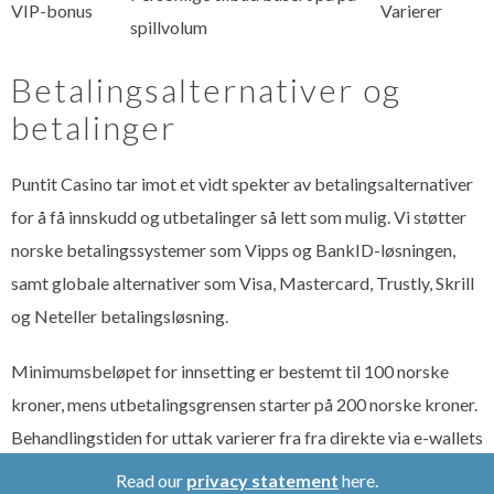
VIP-bonus
Varierer
spillvolum
Betalingsalternativer og
betalinger
Puntit Casino tar imot et vidt spekter av betalingsalternativer
for å få innskudd og utbetalinger så lett som mulig. Vi støtter
norske betalingssystemer som Vipps og BankID-løsningen,
samt globale alternativer som Visa, Mastercard, Trustly, Skrill
og Neteller betalingsløsning.
Minimumsbeløpet for innsetting er bestemt til 100 norske
kroner, mens utbetalingsgrensen starter på 200 norske kroner.
Behandlingstiden for uttak varierer fra fra direkte via e-wallets
til 1-3 virkedager for bankoverføring. Vi belaster ikke gebyrer
Read our
privacy statement
here.