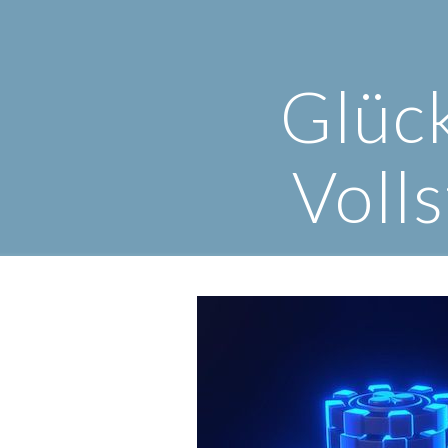
Glück
Voll