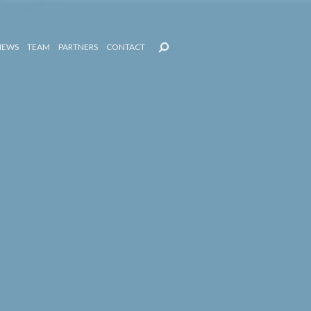
NEWS
TEAM
PARTNERS
CONTACT