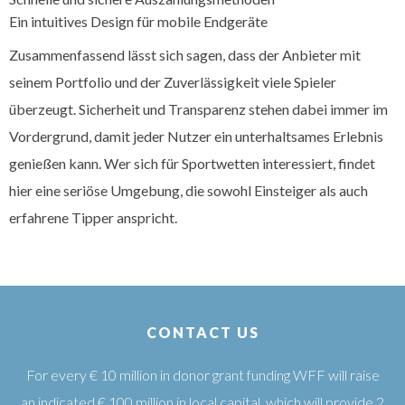
Ein intuitives Design für mobile Endgeräte
Zusammenfassend lässt sich sagen, dass der Anbieter mit
seinem Portfolio und der Zuverlässigkeit viele Spieler
überzeugt. Sicherheit und Transparenz stehen dabei immer im
Vordergrund, damit jeder Nutzer ein unterhaltsames Erlebnis
genießen kann. Wer sich für Sportwetten interessiert, findet
hier eine seriöse Umgebung, die sowohl Einsteiger als auch
erfahrene Tipper anspricht.
CONTACT US
For every € 10 million in donor grant funding WFF will raise
an indicated € 100 million in local capital, which will provide 2