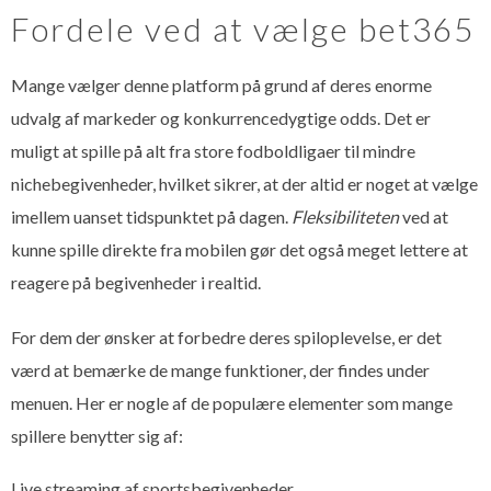
Fordele ved at vælge bet365
Mange vælger denne platform på grund af deres enorme
udvalg af markeder og konkurrencedygtige odds. Det er
muligt at spille på alt fra store fodboldligaer til mindre
nichebegivenheder, hvilket sikrer, at der altid er noget at vælge
imellem uanset tidspunktet på dagen.
Fleksibiliteten
ved at
kunne spille direkte fra mobilen gør det også meget lettere at
reagere på begivenheder i realtid.
For dem der ønsker at forbedre deres spiloplevelse, er det
værd at bemærke de mange funktioner, der findes under
menuen. Her er nogle af de populære elementer som mange
spillere benytter sig af:
Live streaming af sportsbegivenheder