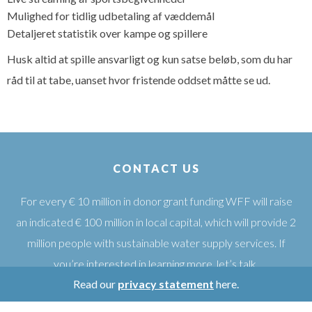
Mulighed for tidlig udbetaling af væddemål
Detaljeret statistik over kampe og spillere
Husk altid at spille ansvarligt og kun satse beløb, som du har
råd til at tabe, uanset hvor fristende oddset måtte se ud.
CONTACT US
For every € 10 million in donor grant funding WFF will raise
an indicated € 100 million in local capital, which will provide 2
million people with sustainable water supply services. If
you’re interested in learning more, let’s talk.
Read our
privacy statement
here.