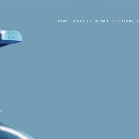
HOME
ABOUT US
IMPACT
PORTFOLIO