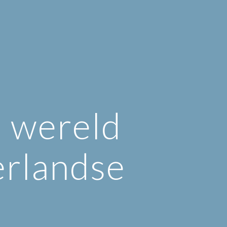
 wereld
erlandse