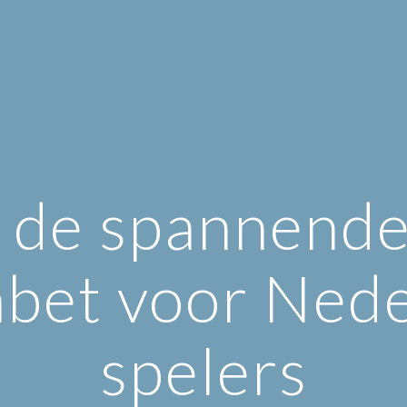
 de spannende
abet voor Ned
spelers