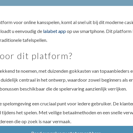
latform voor online kansspelen, komt al snel uit bij dit moderne c
nloadt u eenvoudig de
lalabet app
op uw smartphone. Dit platform 
raditionele tafelspellen.
or dit platform?
ekkend te noemen, met duizenden gokkasten van topaanbieders en 
j duidelijk centraal in het ontwerp, waardoor zowel beginners als 
bonussen beschikbaar die de spelervaring aanzienlijk verrijken.
e spelomgeving een cruciaal punt voor iedere gebruiker. De klante
l tijdens het spelen. Met veilige betaalmethoden en een snelle verwe
dereen die op zoek is naar vermaak.