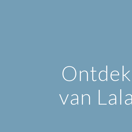
Ontdek
van Lal