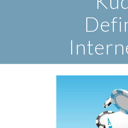
Kud
Defi
Intern