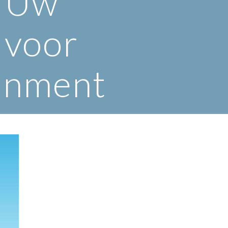
: Uw
 voor
ainment