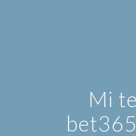
Mi t
bet365