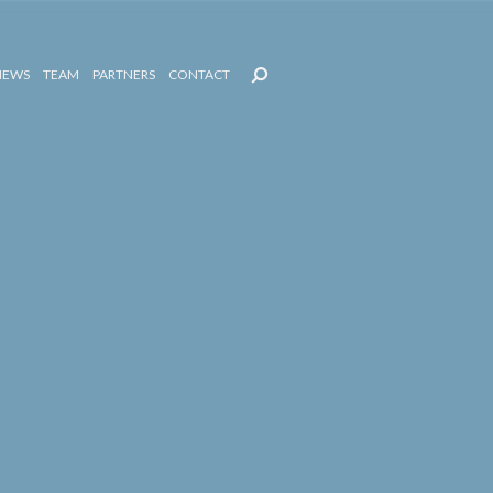
NEWS
TEAM
PARTNERS
CONTACT