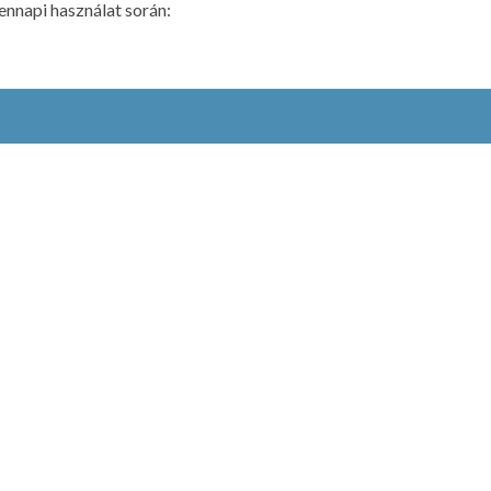
nnapi használat során:
ár egy tapasztalt szakértőről.
 million in
services. If