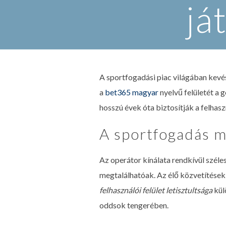
já
A sportfogadási piac világában kevé
a
bet365 magyar
nyelvű felületét a 
hosszú évek óta biztosítják a felhas
A sportfogadás 
Az operátor kínálata rendkívül szél
megtalálhatóak. Az élő közvetítések
felhasználói felület letisztultsága
kül
oddsok tengerében.