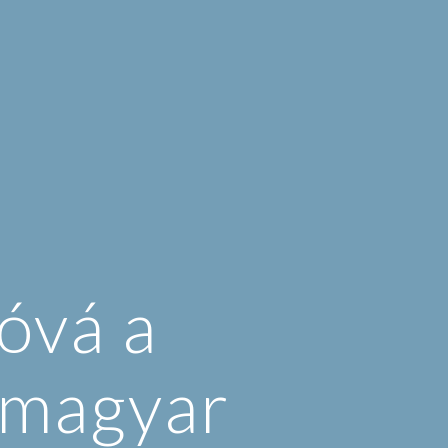
óvá a
 magyar