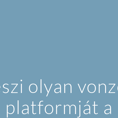
eszi olyan vonz
 platformját a