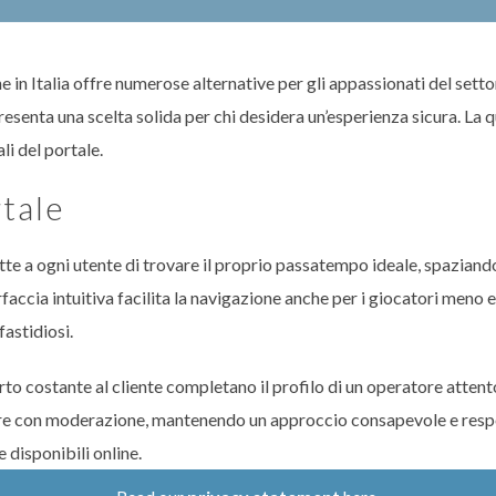
e in Italia offre numerose alternative per gli appassionati del sett
esenta una scelta solida per chi desidera un’esperienza sicura. La qu
li del portale.
rtale
tte a ogni utente di trovare il proprio passatempo ideale, spaziando d
faccia intuitiva facilita la navigazione anche per i giocatori meno 
fastidiosi.
rto costante al cliente completano il profilo di un operatore attent
e con moderazione, mantenendo un approccio consapevole e respons
disponibili online.