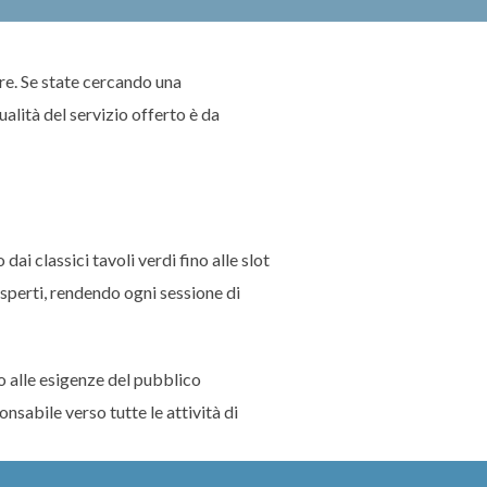
ore. Se state cercando una
alità del servizio offerto è da
ai classici tavoli verdi fino alle slot
esperti, rendendo ogni sessione di
o alle esigenze del pubblico
abile verso tutte le attività di