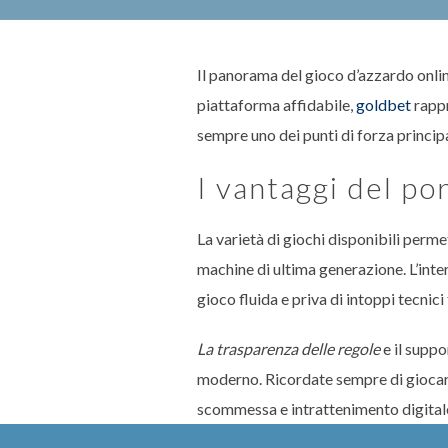
Il panorama del gioco d’azzardo onlin
piattaforma affidabile,
goldbet
rappr
sempre uno dei punti di forza principa
I vantaggi del po
La varietà di giochi disponibili perme
machine di ultima generazione. L’inter
gioco fluida e priva di intoppi tecnici 
La trasparenza delle regole
e il suppo
moderno. Ricordate sempre di giocar
scommessa e intrattenimento digitale 