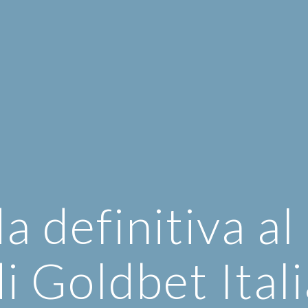
da definitiva a
di Goldbet Itali