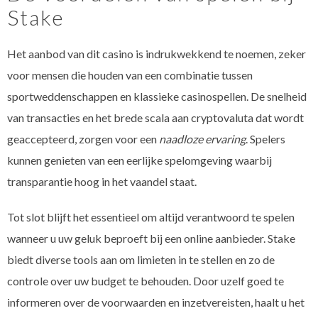
Stake
Het aanbod van dit casino is indrukwekkend te noemen, zeker
voor mensen die houden van een combinatie tussen
sportweddenschappen en klassieke casinospellen. De snelheid
van transacties en het brede scala aan cryptovaluta dat wordt
geaccepteerd, zorgen voor een
naadloze ervaring
. Spelers
kunnen genieten van een eerlijke spelomgeving waarbij
transparantie hoog in het vaandel staat.
Tot slot blijft het essentieel om altijd verantwoord te spelen
wanneer u uw geluk beproeft bij een online aanbieder. Stake
biedt diverse tools aan om limieten in te stellen en zo de
controle over uw budget te behouden. Door uzelf goed te
informeren over de voorwaarden en inzetvereisten, haalt u het